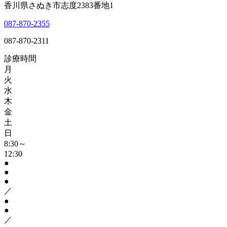
香川県さぬき市志度2383番地1
087-870-2355
087-870-2311
診療時間
月
火
水
木
金
土
日
8:30～
12:30
●
●
●
／
●
●
／