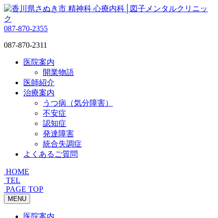
087-870-2355
087-870-2311
医院案内
開業物語
医師紹介
治療案内
うつ病（気分障害）
不安症
認知症
発達障害
統合失調症
よくあるご質問
HOME
TEL
PAGE TOP
MENU
医院案内