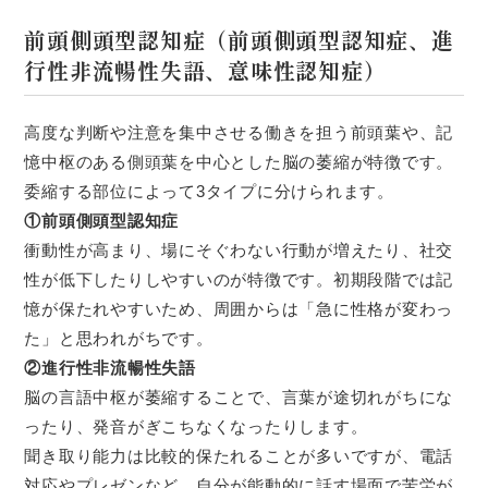
前頭側頭型認知症（前頭側頭型認知症、進
行性非流暢性失語、意味性認知症）
高度な判断や注意を集中させる働きを担う前頭葉や、記
憶中枢のある側頭葉を中心とした脳の萎縮が特徴です。
委縮する部位によって3タイプに分けられます。
①前頭側頭型認知症
衝動性が高まり、場にそぐわない行動が増えたり、社交
性が低下したりしやすいのが特徴です。初期段階では記
憶が保たれやすいため、周囲からは「急に性格が変わっ
た」と思われがちです。
②進行性非流暢性失語
脳の言語中枢が萎縮することで、言葉が途切れがちにな
ったり、発音がぎこちなくなったりします。
聞き取り能力は比較的保たれることが多いですが、電話
対応やプレゼンなど、自分が能動的に話す場面で苦労が