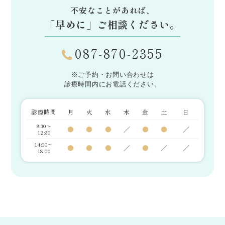
不安なことがあれば、
「早めに」
ご相談ください。
087-870-2355
※ご予約・お問い合わせは
診療時間内にお電話ください。
診療時間
月
火
水
木
金
土
日
8:30～
●
●
●
／
●
●
／
12:30
14:00～
●
●
●
／
●
／
／
18:00