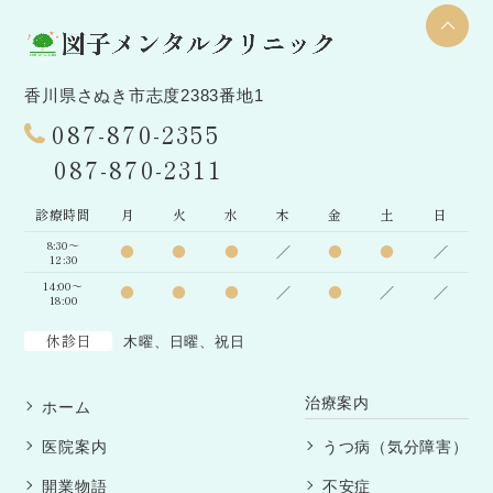
香川県さぬき市志度2383番地1
087-870-2355
087-870-2311
診療時間
月
火
水
木
金
土
日
8:30～
●
●
●
／
●
●
／
12:30
14:00～
●
●
●
／
●
／
／
18:00
休診日
木曜、日曜、祝日
治療案内
ホーム
医院案内
うつ病（気分障害）
開業物語
不安症