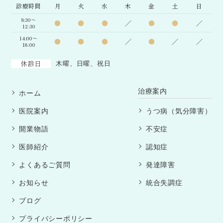
診療時間
月
火
水
木
金
土
日
8:30～
●
●
●
／
●
●
／
12:30
14:00～
●
●
●
／
●
／
／
18:00
休診日
木曜、日曜、祝日
治療案内
ホーム
医院案内
うつ病（気分障害）
開業物語
不安症
医師紹介
認知症
よくあるご質問
発達障害
お知らせ
統合失調症
ブログ
プライバシーポリシー